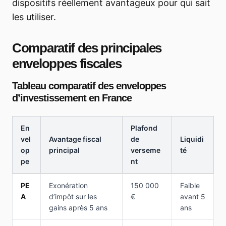
dispositifs réellement avantageux pour qui sait
les utiliser.
Comparatif des principales
enveloppes fiscales
Tableau comparatif des enveloppes
d’investissement en France
En
Plafond
vel
Avantage fiscal
de
Liquidi
op
principal
verseme
té
pe
nt
PE
Exonération
150 000
Faible
A
d’impôt sur les
€
avant 5
gains après 5 ans
ans