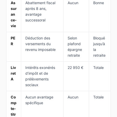
As
Abattement fiscal
Aucun
Bonne
sur
après 8 ans,
an
avantage
ce-
successoral
vie
PE
Déduction des
Selon
Bloqué
R
versements du
plafond
jusqu’à
revenu imposable
épargne
la
retraite
retraite
Liv
Intérêts exonérés
22 950 €
Totale
ret
d’impôt et de
A
prélèvements
sociaux
Co
Aucun avantage
Aucun
Totale
mp
spécifique
te-
titr