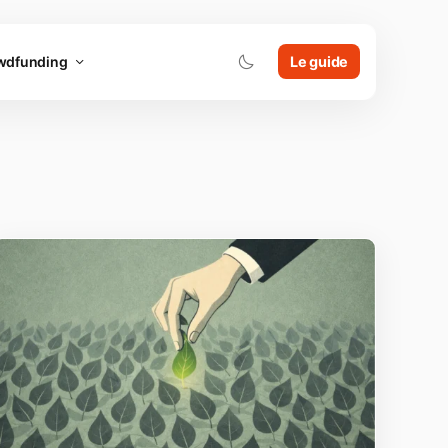
wdfunding
Le guide