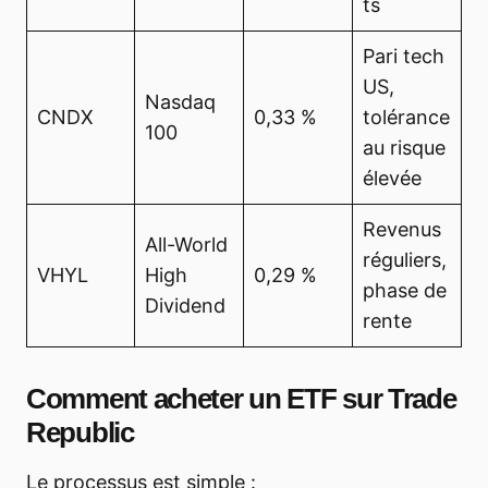
ts
Pari tech
US,
Nasdaq
CNDX
0,33 %
tolérance
100
au risque
élevée
Revenus
All-World
réguliers,
VHYL
High
0,29 %
phase de
Dividend
rente
Comment acheter un ETF sur Trade
Republic
Le processus est simple :