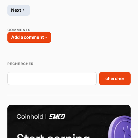
Next
COMMENTS
Add a comment
RECHERCHER
Votre adresse e-mail ne sera pas publiée.
Les champs obligatoires sont indiqués
chercher
avec
*
Name
*
E-mail
*