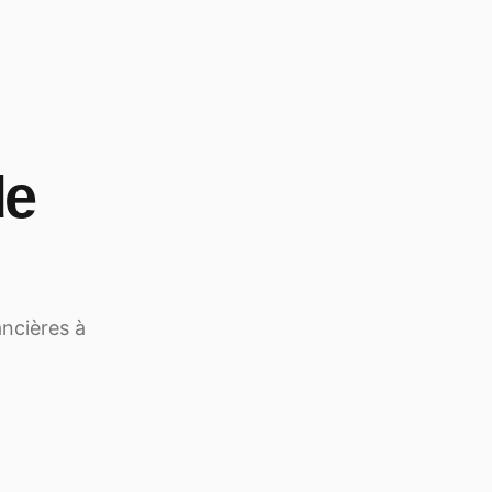
de
ancières à