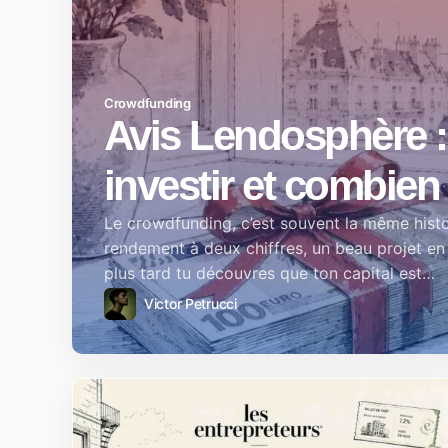
Crowdfunding
Avis Lendosphère 
investir et combien
Le crowdfunding, c’est souvent la même hist
rendement à deux chiffres, un beau projet en
plus tard tu découvres que ton capital est…
Victor Petrucci