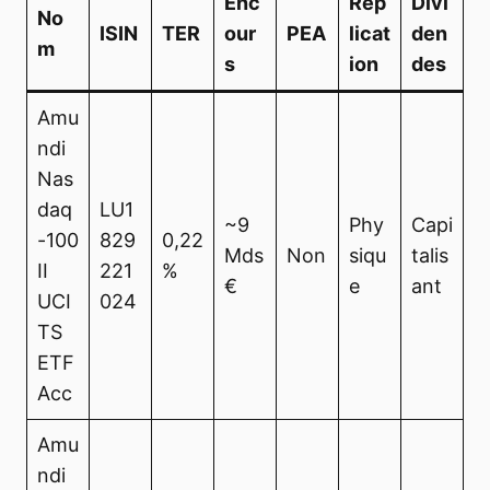
Enc
Rép
Divi
No
ISIN
TER
our
PEA
licat
den
m
s
ion
des
Amu
ndi
Nas
daq
LU1
~9
Phy
Capi
-100
829
0,22
Mds
Non
siqu
talis
II
221
%
€
e
ant
UCI
024
TS
ETF
Acc
Amu
ndi