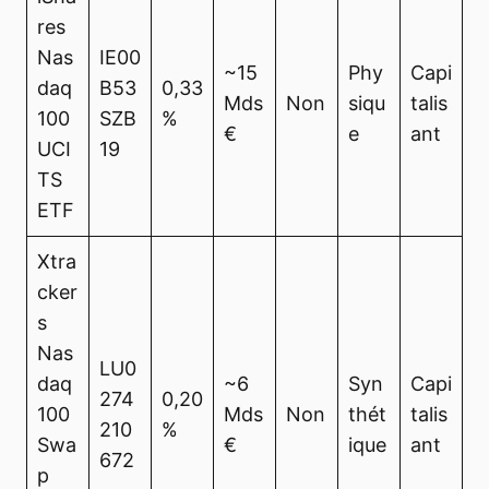
res
Nas
IE00
~15
Phy
Capi
daq
B53
0,33
Mds
Non
siqu
talis
100
SZB
%
€
e
ant
UCI
19
TS
ETF
Xtra
cker
s
Nas
LU0
daq
~6
Syn
Capi
274
0,20
100
Mds
Non
thét
talis
210
%
Swa
€
ique
ant
672
p