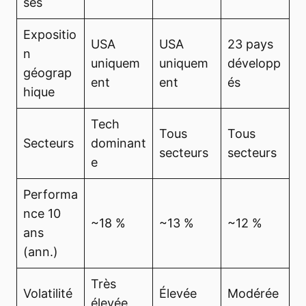
ses
Expositio
USA
USA
23 pays
n
uniquem
uniquem
développ
géograp
ent
ent
és
hique
Tech
Tous
Tous
Secteurs
dominant
secteurs
secteurs
e
Performa
nce 10
~18 %
~13 %
~12 %
ans
(ann.)
Très
Volatilité
Élevée
Modérée
élevée