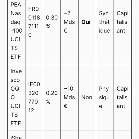
PEA
FR0
Nas
~2
Syn
Capi
0118
0,30
daq
Mds
Oui
thét
talis
7111
%
-100
€
ique
ant
0
UCI
TS
ETF
Inve
sco
IE00
QQ
~10
Phy
Capi
320
0,20
Q
Mds
Non
siqu
talis
770
%
UCI
€
e
ant
12
TS
ETF
iSha