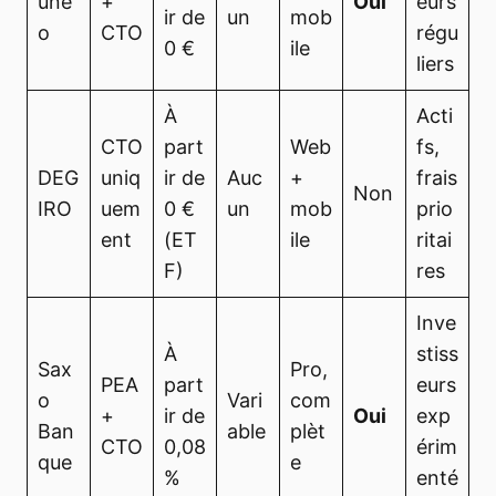
une
+
Oui
eurs
ir de
un
mob
o
CTO
régu
0 €
ile
liers
À
Acti
CTO
part
Web
fs,
DEG
uniq
ir de
Auc
+
frais
Non
IRO
uem
0 €
un
mob
prio
ent
(ET
ile
ritai
F)
res
Inve
À
stiss
Sax
Pro,
PEA
part
eurs
o
Vari
com
+
ir de
Oui
exp
Ban
able
plèt
CTO
0,08
érim
que
e
%
enté