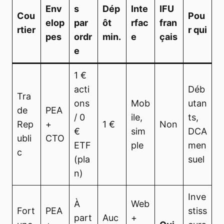
Env
s
Dép
Inte
IFU
Cou
Pou
elop
par
ôt
rfac
fran
rtier
r qui
pes
ordr
min.
e
çais
e
1 €
acti
Déb
Tra
ons
Mob
utan
de
PEA
/ 0
ile,
ts,
Rep
+
1 €
Non
€
sim
DCA
ubli
CTO
ETF
ple
men
c
(pla
suel
n)
Inve
À
Web
Fort
PEA
stiss
part
Auc
+