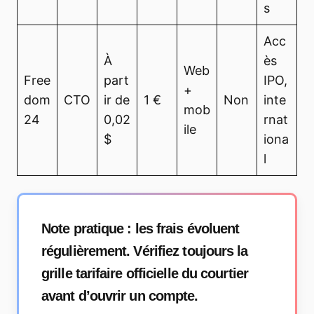
s
Acc
À
ès
Web
Free
part
IPO,
+
dom
CTO
ir de
1 €
Non
inte
mob
24
0,02
rnat
ile
$
iona
l
Note pratique :
les frais évoluent
régulièrement. Vérifiez toujours la
grille tarifaire officielle du courtier
avant d’ouvrir un compte.